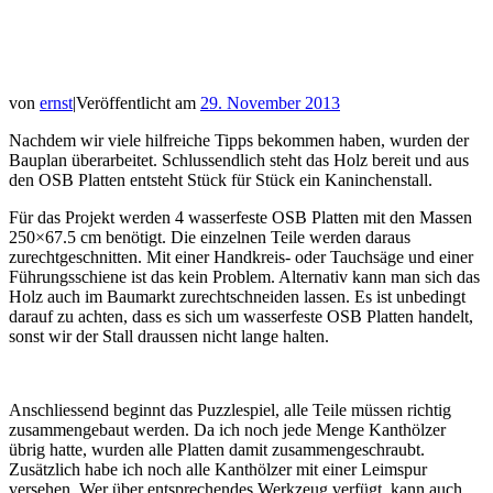
von
ernst
|
Veröffentlicht am
29. November 2013
Nachdem wir viele hilfreiche Tipps bekommen haben, wurden der
Bauplan überarbeitet. Schlussendlich steht das Holz bereit und aus
den OSB Platten entsteht Stück für Stück ein Kaninchenstall.
Für das Projekt werden 4 wasserfeste OSB Platten mit den Massen
250×67.5 cm benötigt. Die einzelnen Teile werden daraus
zurechtgeschnitten. Mit einer Handkreis- oder Tauchsäge und einer
Führungsschiene ist das kein Problem. Alternativ kann man sich das
Holz auch im Baumarkt zurechtschneiden lassen. Es ist unbedingt
darauf zu achten, dass es sich um wasserfeste OSB Platten handelt,
sonst wir der Stall draussen nicht lange halten.
Anschliessend beginnt das Puzzlespiel, alle Teile müssen richtig
zusammengebaut werden. Da ich noch jede Menge Kanthölzer
übrig hatte, wurden alle Platten damit zusammengeschraubt.
Zusätzlich habe ich noch alle Kanthölzer mit einer Leimspur
versehen. Wer über entsprechendes Werkzeug verfügt, kann auch