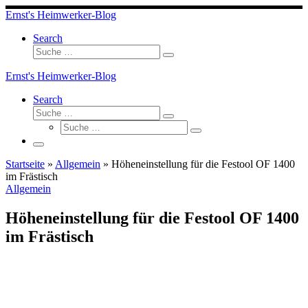
Skip
Ernst's Heimwerker-Blog
to
content
Search
Suche
Suche
…
Ernst's Heimwerker-Blog
Search
Suche
Suche
Suche
…
Suche
…
Menü
Startseite
»
Allgemein
»
Höheneinstellung für die Festool OF 1400
im Frästisch
Allgemein
Höheneinstellung für die Festool OF 1400
im Frästisch