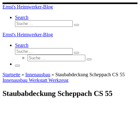
Skip
Ernst's Heimwerker-Blog
to
content
Search
Suche
Suche
…
Ernst's Heimwerker-Blog
Search
Suche
Suche
Suche
…
Suche
…
Menü
Startseite
»
Innenausbau
»
Staubabdeckung Scheppach CS 55
Innenausbau
Werkstatt
Werkzeug
Staubabdeckung Scheppach CS 55