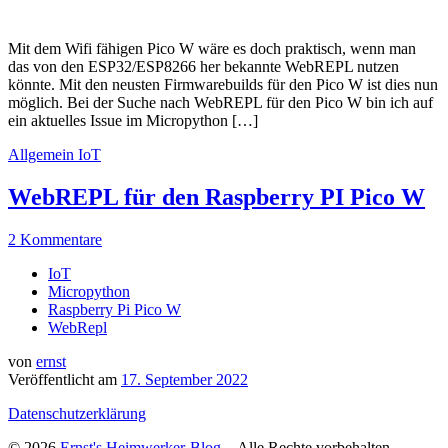
Mit dem Wifi fähigen Pico W wäre es doch praktisch, wenn man
das von den ESP32/ESP8266 her bekannte WebREPL nutzen
könnte. Mit den neusten Firmwarebuilds für den Pico W ist dies nun
möglich. Bei der Suche nach WebREPL für den Pico W bin ich auf
ein aktuelles Issue im Micropython […]
Allgemein
IoT
WebREPL für den Raspberry PI Pico W
2 Kommentare
IoT
Micropython
Raspberry Pi Pico W
WebRepl
von
ernst
Veröffentlicht am
17. September 2022
Datenschutzerklärung
© 2026
Ernst's Heimwerker-Blog
– Alle Rechte vorbehalten