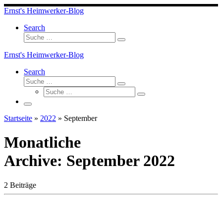
Skip
Ernst's Heimwerker-Blog
to
content
Search
Suche
Suche
…
Ernst's Heimwerker-Blog
Search
Suche
Suche
Suche
…
Suche
…
Menü
Startseite
»
2022
»
September
Monatliche
Archive:
September 2022
2 Beiträge