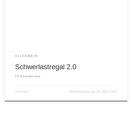
auf Mass gebaut, so dass sie den Raum ideal nützen. Die
Träger und Pfosten werden mit Holzdübeln verleimt. Jede
Verbindung besteht aus zwei Dübeln. In diesem Projekt
verwende ich 8 mm Dübel. Für die grössen Regale habe
[…]
ALLGEMEIN
Schwerlastregal 2.0
10 Kommentare
von
ernst
Veröffentlicht am
19. April 2015