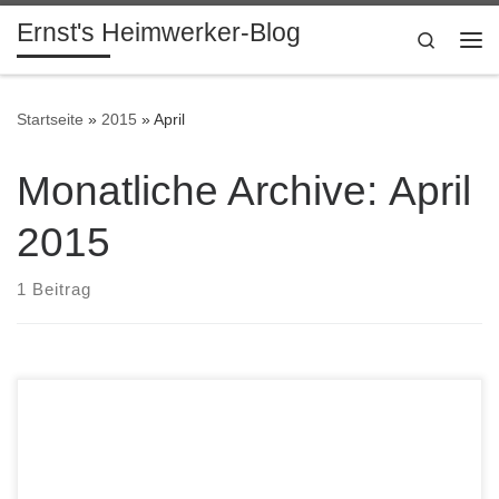
Ernst's Heimwerker-Blog
Skip to content
Search
Me
Startseite
»
2015
»
April
Monatliche Archive:
April
2015
1 Beitrag
Bau einiger Schwerlastregale mit Hilfe meines
Horizontalbohtständers. Hier die neuen Regale. Alle werden